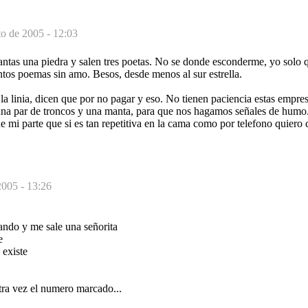
to de 2005 - 12:03
vantas una piedra y salen tres poetas. No se donde esconderme, yo solo 
ntos poemas sin amo. Besos, desde menos al sur estrella.
a linia, dicen que por no pagar y eso. No tienen paciencia estas empres
na par de troncos y una manta, para que nos hagamos señales de humo.
 de mi parte que si es tan repetitiva en la cama como por telefono quiero
2005 - 13:26
mando y me sale una señorita
e
existe
tra vez el numero marcado...