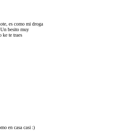
dote, es como mi droga
) Un besito muy
 ke te traes
mo en casa casi :)