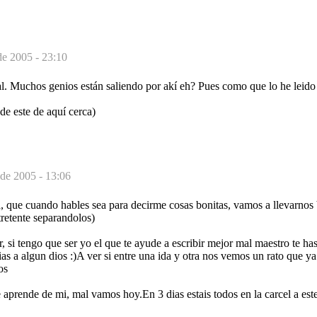
de 2005 - 23:10
l. Muchos genios están saliendo por akí eh? Pues como que lo he leido
(de este de aquí cerca)
 de 2005 - 13:06
 que cuando hables sea para decirme cosas bonitas, vamos a llevarnos b
retente separandolos)
r, si tengo que ser yo el que te ayude a escribir mejor mal maestro te ha
s a algun dios :)A ver si entre una ida y otra nos vemos un rato que y
os
 aprende de mi, mal vamos hoy.En 3 dias estais todos en la carcel a est