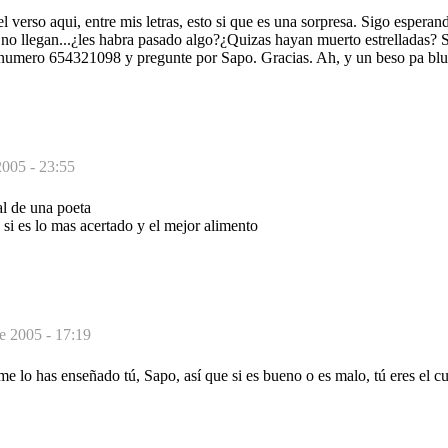
l verso aqui, entre mis letras, esto si que es una sorpresa. Sigo esperan
no llegan...¿les habra pasado algo?¿Quizas hayan muerto estrelladas? S
 numero 654321098 y pregunte por Sapo. Gracias. Ah, y un beso pa blu
2005 - 23:55
al de una poeta
si es lo mas acertado y el mejor alimento
de 2005 - 17:19
 me lo has enseñado tú, Sapo, así que si es bueno o es malo, tú eres el c