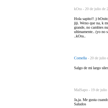
kOra -
20 de julio de 
Hola sapito!! ;) bOni
jiji. Weno que na, k m
grande, no cambies nun
ultimamente.. (yo no s
..kOra..
Comella
-
20 de julio
Salgo de mi largo sile
MalSapo -
19 de julio
Ja,ja. Me gusta cuando
Saludos