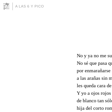
A LAS 6 Y PICO
No y ya no me sue
No sé que pasa qu
por enmarañarse e
a las arañas sin 
les queda cara de
Y yo a ojos rojos
de blanco tan sól
hija del corto r