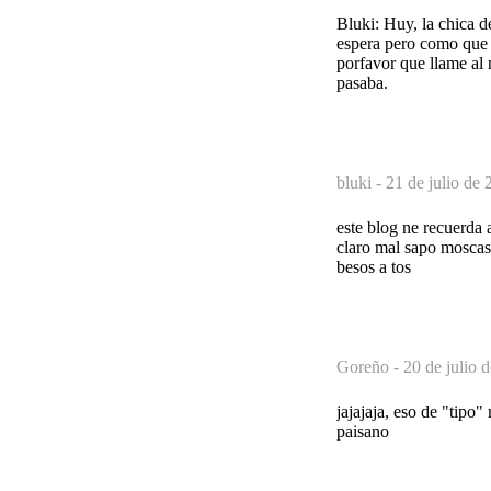
Bluki: Huy, la chica de
espera pero como que 
porfavor que llame al
pasaba.
bluki -
21 de julio de 
este blog ne recuerda 
claro mal sapo moscas 
besos a tos
Goreño -
20 de julio 
jajajaja, eso de "tipo"
paisano