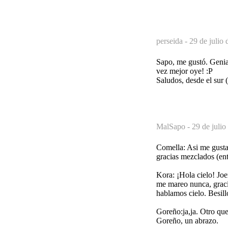
perseida -
29 de julio 
Sapo, me gustó. Genia
vez mejor oye! :P
Saludos, desde el sur 
MalSapo -
29 de julio
Comella: Asi me gusta,
gracias mezclados (ent
Kora: ¡Hola cielo! Joe
me mareo nunca, gracia
hablamos cielo. Besill
Goreño:ja,ja. Otro que
Goreño, un abrazo.