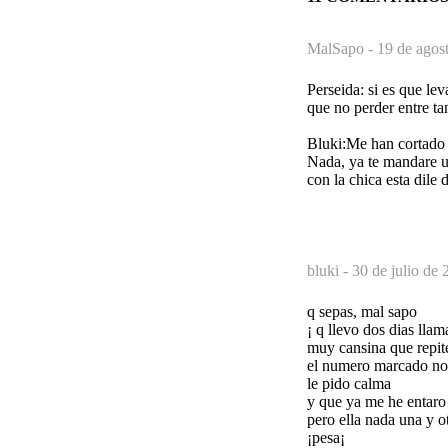
MalSapo -
19 de agos
Perseida: si es que le
que no perder entre ta
Bluki:Me han cortado l
Nada, ya te mandare u
con la chica esta dile
bluki -
30 de julio de 
q sepas, mal sapo
¡ q llevo dos dias lla
muy cansina que repit
el numero marcado no 
le pido calma
y que ya me he entaro
pero ella nada una y o
¡pesa¡