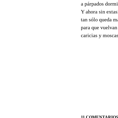
a párpados dorm
Y ahora sin extasi
tan sólo queda m
para que vuelvan
caricias y mosca
11 COMENTARIO