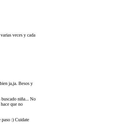
 varias veces y cada
ien ja,ja. Besos y
s buscado niña... No
a hace que no
e paso :) Cuidate