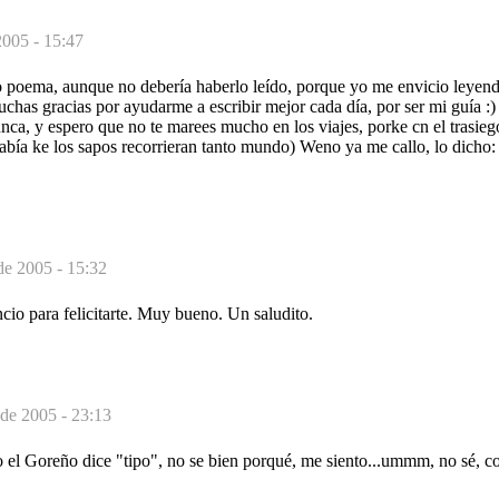
2005 - 15:47
to poema, aunque no debería haberlo leído, porque yo me envicio leyen
uchas gracias por ayudarme a escribir mejor cada día, por ser mi guía :
ca, y espero que no te marees mucho en los viajes, porke cn el trasiego
abía ke los sapos recorrieran tanto mundo) Weno ya me callo, lo dicho:
 de 2005 - 15:32
ncio para felicitarte. Muy bueno. Un saludito.
 de 2005 - 23:13
 el Goreño dice "tipo", no se bien porqué, me siento...ummm, no sé, co