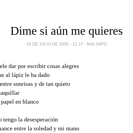
Dime si aún me quieres
18 DE JULIO DE 2005 - 12:27
-
MALSAPO
le dar por escribir cosas alegres
e al lápiz le ha dado
ntre sonrisas y de tan quieto
maquillar
 papel en blanco
o tengo la desesperación
omance entre la soledad y mi mano